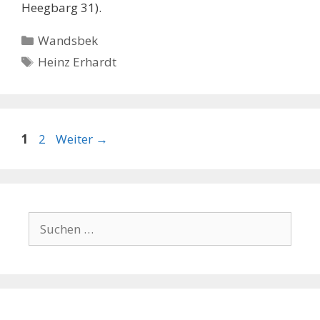
Heegbarg 31).
Kategorien
Wandsbek
Schlagwörter
Heinz Erhardt
Seite
Seite
1
2
Weiter
→
Suchen
nach: