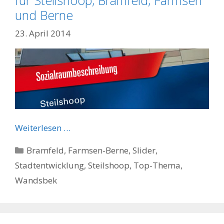
für Steilshoop, Bramfeld, Farmsen
und Berne
23. April 2014
Weiterlesen …
Kategorien
Bramfeld
,
Farmsen-Berne
,
Slider
,
Stadtentwicklung
,
Steilshoop
,
Top-Thema
,
Wandsbek