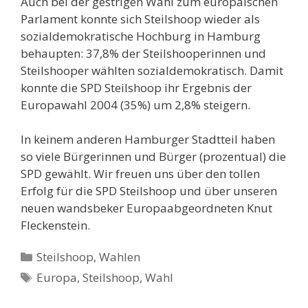
Auch bei der gestrigen Wahl zum europäischen
Parlament konnte sich Steilshoop wieder als
sozialdemokratische Hochburg in Hamburg
behaupten: 37,8% der Steilshooperinnen und
Steilshooper wählten sozialdemokratisch. Damit
konnte die SPD Steilshoop ihr Ergebnis der
Europawahl 2004 (35%) um 2,8% steigern.
In keinem anderen Hamburger Stadtteil haben
so viele Bürgerinnen und Bürger (prozentual) die
SPD gewählt. Wir freuen uns über den tollen
Erfolg für die SPD Steilshoop und über unseren
neuen wandsbeker Europaabgeordneten Knut
Fleckenstein.
Kategorien
Steilshoop
,
Wahlen
Schlagwörter
Europa
,
Steilshoop
,
Wahl