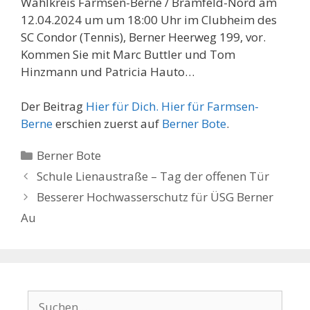
Wahlkreis Farmsen-Berne / Bramfeld-Nord am
12.04.2024 um um 18:00 Uhr im Clubheim des
SC Condor (Tennis), Berner Heerweg 199, vor.
Kommen Sie mit Marc Buttler und Tom
Hinzmann und Patricia Hauto…
Der Beitrag
Hier für Dich. Hier für Farmsen-
Berne
erschien zuerst auf
Berner Bote
.
Kategorien
Berner Bote
Schule Lienaustraße – Tag der offenen Tür
Besserer Hochwasserschutz für ÜSG Berner
Au
Suchen