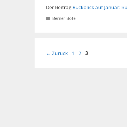
Der Beitrag
Rückblick auf Januar: 
Kategorien
Berner Bote
Seite
Seite
Seite
←
Zurück
1
2
3