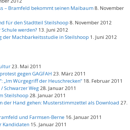
mber 2012
ss – Bramfeld bekommt seinen Maibaum
8. November
d für den Stadtteil Steilshoop
8. November 2012
r Schule werden?
13. Juni 2012
g der Machbarkeitsstudie in Steilshoop
1. Juni 2012
ultur
23. Mai 2011
erprotest gegen GAGFAH
23. März 2011
: „Im Würgegriff der Heuschrecken“
18. Februar 2011
e / Schwarzer Weg
28. Januar 2011
m Steilshoop
28. Januar 2011
on der Hand gehen: Musterstimmzettel als Download
27.
 Bramfeld und Farmsen-Berne
16. Januar 2011
r Kandidaten
15. Januar 2011