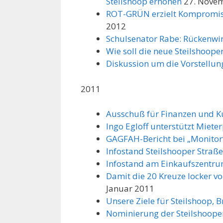
Steilshoop erhöhen
27. Nove
ROT-GRÜN erzielt Kompromi
2012
Schulsenator Rabe: Rückenwin
Wie soll die neue Steilshoope
Diskussion um die Vorstellun
2011
Ausschuß für Finanzen und K
Ingo Egloff unterstützt Miet
GAGFAH-Bericht bei „Monitor“
Infostand Steilshooper Straß
Infostand am Einkaufszentru
Damit die 20 Kreuze locker v
Januar 2011
Unsere Ziele für Steilshoop,
Nominierung der Steilshoope